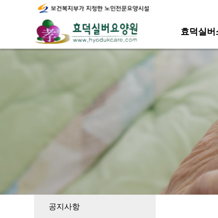
효덕실버
공지사항