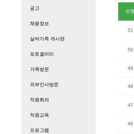
공고
번
채용정보
51
실버가족 게시판
50
포토갤러리
49
가족방문
외부인사방문
48
직원회의
47
직원교육
46
프로그램