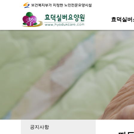
효덕실버
공지사항