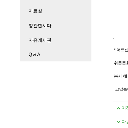
자료실
칭찬합시다
,
자유게시판
* 어르
Q & A
위문품을
봉사 해
고맙습니
이
다