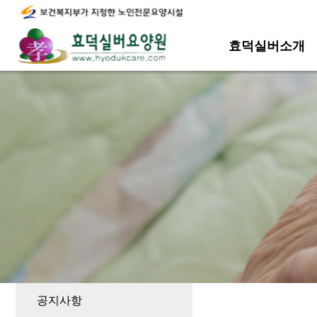
효덕실버소개
공지사항