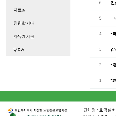
6
진
자료실
5
칭찬합시다
4
~
자유게시판
Q & A
3
감
2
~
1
*
단체명 :
효덕실버