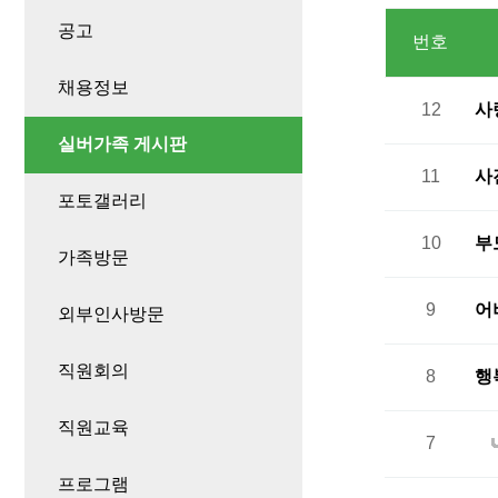
공고
번호
채용정보
12
사
실버가족 게시판
11
사
포토갤러리
10
부
가족방문
9
어
외부인사방문
직원회의
8
행
직원교육
7
프로그램