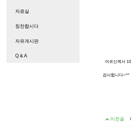
자료실
칭찬합시다
자유게시판
Q & A
.어르신께서 1
검사헙니다~^^
이전글