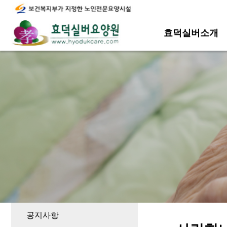
효덕실버소개
공지사항